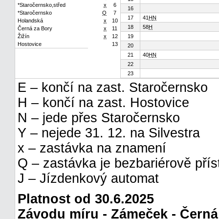
*Staročernsko,střed
x
6
16
*Staročernsko
Q
7
17
41
H
N
Holandská
x
10
18
58
H
Černá za Bory
x
11
Žižín
x
12
19
Hostovice
13
20
21
40
H
N
22
23
E – končí na zast. Staročernsko
H – končí na zast. Hostovice
N – jede přes Staročernsko
Y – nejede 31. 12. na Silvestra
x – zastávka na znamení
Q – zastávka je bezbariérově pří
J – Jízdenkový automat
Platnost od 30.6.2025
Závodu míru - Zámeček - Černá