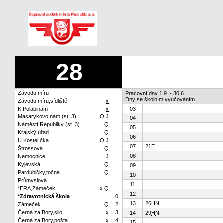
28
Závodu míru
Pracovní dny 1.9. - 30.6.
Dny se školním vyučováním
Závodu míru,sídliště
x
K Polabinám
x
03
Masarykovo nám.(st. 3)
Q
J
04
Náměstí Republiky (st. 3)
Q
05
Krajský úřad
Q
06
U Kostelíčka
Q
J
07
21
E
Štrossova
Q
08
Nemocnice
J
Kyjevská
Q
09
Pardubičky,točna
Q
10
Průmyslová
11
*ERA,Zámeček
x
Q
12
*Zdravotnická škola
0
13
26
H
N
Zámeček
Q
2
Černá za Bory,silo
x
3
14
29
H
N
Černá za Bory,pošta
x
4
15