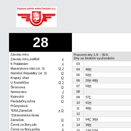
28
Závodu míru
Pracovní dny 1.9. - 30.6.
Dny se školním vyučováním
Závodu míru,sídliště
x
K Polabinám
x
03
Masarykovo nám.(st. 3)
Q
J
04
48
H
Náměstí Republiky (st. 3)
Q
05
50
H
Krajský úřad
Q
06
20
H
48
H
U Kostelíčka
Q
J
07
59
H
Štrossova
Q
08
Nemocnice
J
Kyjevská
Q
09
37
C
Pardubičky,točna
Q
10
41
H
Průmyslová
11
48
H
*ERA,Zámeček
x
Q
12
*Zdravotnická škola
13
04
C
36
H
Zámeček
Q
Černá za Bory,silo
x
14
39
H
Černá za Bory,pošta
x
15
12
H
57
H