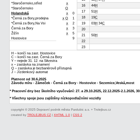
*Staročernsko,střed
x
16
44
H
*Staročernsko
Q
17
51
H
Holandská
x
0
18
19
C
*Černá za Bory,prodejna
x
Q
1
*Černá za Bory,Na Vsi
x
2
19
03
H
34
C
Černá za Bory
x
3
20
Žižín
x
5
21
50
H
Hostovice
9
22
23
H – končí na zast. Hostovice
C – končí na zast. Černá za Bory
Y – nejede 31. 12. na Silvestra
x – zastávka na znamení
Q – zastávka je bezbariérově přístupná
J – Jízdenkový automat
Platnost od 30.6.2025
Závodu míru - Zámeček - Černá za Bory - Hostovice - Sezemice,Veská,most
* Pracovní dny bez školního vyučování: 27. a 29.10.2025, 22.12.2025-2.1.2026, 30.
* Všechny spoje jsou zajištěny nízkopodlažními vozidly
copyright © 2025 Dopravní podnik města Pardubic a.s. + Trolejbus.cz
created by
TROLEJBUS CZ
|
XHTML 1.0
|
CSS 2