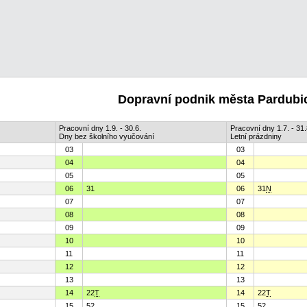
Dopravní podnik města Pardubic
Pracovní dny 1.9. - 30.6.
Pracovní dny 1.7. - 31.
Dny bez školního vyučování
Letní prázdniny
03
03
04
04
05
05
06
31
06
31
N
07
07
08
08
09
09
10
10
11
11
12
12
13
13
14
22
T
14
22
T
15
52
15
52