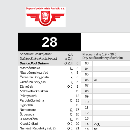
28
Sezemice,Veská,most
Z.II
Pracovní dny 1.9. - 30.6.
Dny se školním vyučováním
Dašice,Zminný,odb.Veská
x
Z.II
Dašice,Pod Dubem
Q
Z.II
0
03
*Staročernsko
Q
3
04
*Staročernsko,střed
x
5
05
Černá za Bory,pošta
x
6
06
31
Černá za Bory,silo
x
8
07
Zámeček
Q
J
9
08
*Zdravotnická škola
11
Průmyslová
12
09
Pardubičky,točna
Q
13
10
Kyjevská
15
11
Nemocnice
Q
17
12
Štrossova
Q
18
13
U Kostelíčka
Q
19
Krajský úřad
Q
J
20
14
22
T
Náměstí Republiky (st. 2)
Q
J
21
15
52