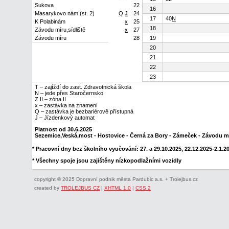
Sukova
22
16
Masarykovo nám.(st. 2)
Q
J
24
17
40
N
K Polabinám
x
25
18
Závodu míru,sídliště
x
27
Závodu míru
28
19
20
21
22
23
T – zajíždí do zast. Zdravotnická škola
N – jede přes Staročernsko
Z.II – zóna II
x – zastávka na znamení
Q – zastávka je bezbariérově přístupná
J – Jízdenkový automat
Platnost od 30.6.2025
Sezemice,Veská,most - Hostovice - Černá za Bory - Zámeček - Závodu m
* Pracovní dny bez školního vyučování: 27. a 29.10.2025, 22.12.2025-2.1.202
* Všechny spoje jsou zajištěny nízkopodlažními vozidly
copyright © 2025 Dopravní podnik města Pardubic a.s. + Trolejbus.cz
created by
TROLEJBUS CZ
|
XHTML 1.0
|
CSS 2