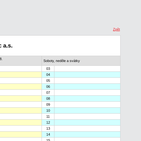
Zpět
 a.s.
8.
Soboty, neděle a svátky
03
04
05
06
07
08
09
10
11
12
13
14
15