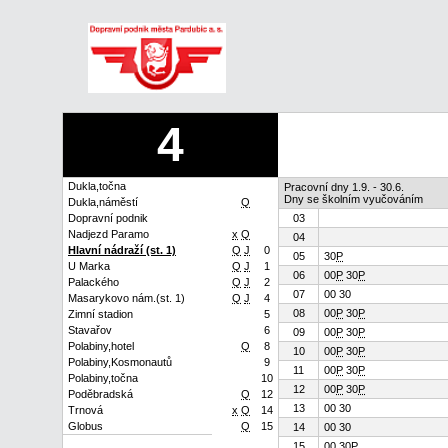
4
Dukla,točna
Pracovní dny 1.9. - 30.6.
Dny se školním vyučováním
Dukla,náměstí
Q
Dopravní podnik
03
Nadjezd Paramo
x
Q
04
Hlavní nádraží (st. 1)
Q
J
0
05
30
P
U Marka
Q
J
1
06
00
P
30
P
Palackého
Q
J
2
07
00 30
Masarykovo nám.(st. 1)
Q
J
4
08
00
P
30
P
Zimní stadion
5
Stavařov
6
09
00
P
30
P
Polabiny,hotel
Q
8
10
00
P
30
P
Polabiny,Kosmonautů
9
11
00
P
30
P
Polabiny,točna
10
12
00
P
30
P
Poděbradská
Q
12
13
00 30
Trnová
x
Q
14
Globus
Q
15
14
00 30
15
00 30
P