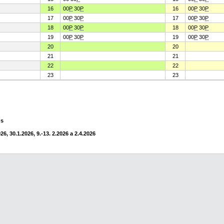
16
00
P
30
P
16
00
P
30
P
17
00
P
30
P
17
00
P
30
P
18
00
P
30
P
18
00
P
30
P
19
00
P
30
P
19
00
P
30
P
20
20
21
21
22
22
23
23
us
6, 30.1.2026, 9.-13. 2.2026 a 2.4.2026