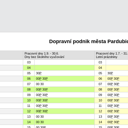
Dopravní podnik města Pardubic
Pracovní dny 1.9. - 30.6.
Pracovní dny 1.7. - 31.
Dny bez školního vyučování
Letní prázdniny
03
03
04
04
05
30
P
05
30
P
06
00
P
30
P
06
00
P
30
P
07
00 30
07
00
P
30
P
08
00
P
30
P
08
00
P
30
P
09
00
P
30
P
09
00
P
30
P
10
00
P
30
P
10
00
P
30
P
11
00
P
30
P
11
00
P
30
P
12
00
P
30
P
12
00
P
30
P
13
00 30
13
00
P
30
P
14
00 30
14
00
P
30
P
15
00 30
P
15
00
P
30
P