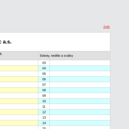
Zpět
 a.s.
8.
Soboty, neděle a svátky
03
04
05
06
07
08
09
10
11
12
13
14
15