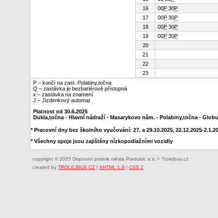
16
00
P
30
P
17
00
P
30
P
18
00
P
30
P
19
00
P
30
P
20
21
22
23
P – končí na zast. Polabiny,točna
Q – zastávka je bezbariérově přístupná
x – zastávka na znamení
J – Jízdenkový automat
Platnost od 30.6.2025
Dukla,točna - Hlavní nádraží - Masarykovo nám. - Polabiny,točna - Glob
* Pracovní dny bez školního vyučování: 27. a 29.10.2025, 22.12.2025-2.1.202
* Všechny spoje jsou zajištěny nízkopodlažními vozidly
copyright © 2025 Dopravní podnik města Pardubic a.s. + Trolejbus.cz
created by
TROLEJBUS CZ
|
XHTML 1.0
|
CSS 2