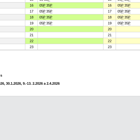
16
05
P
35
P
16
05
P
35
P
17
05
P
35
P
17
05
P
35
P
18
05
P
35
P
18
05
P
35
P
19
05
P
35
P
19
05
P
35
P
20
20
21
21
22
22
23
23
us
6, 30.1.2026, 9.-13. 2.2026 a 2.4.2026