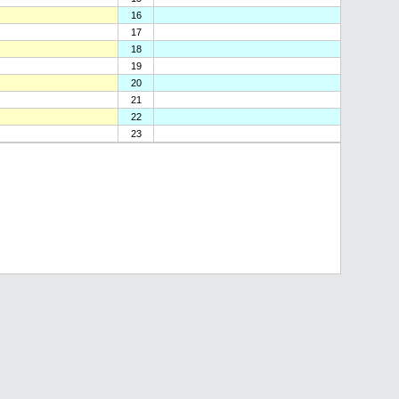
16
17
18
19
20
21
22
23