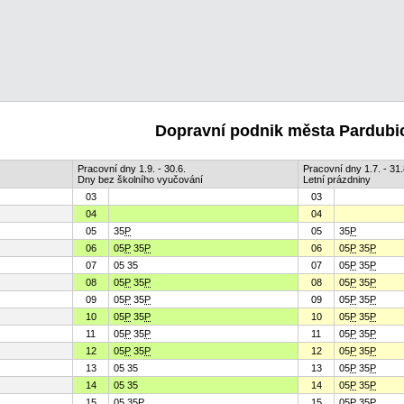
Dopravní podnik města Pardubic
Pracovní dny 1.9. - 30.6.
Pracovní dny 1.7. - 31.
Dny bez školního vyučování
Letní prázdniny
03
03
04
04
05
35
P
05
35
P
06
05
P
35
P
06
05
P
35
P
07
05 35
07
05
P
35
P
08
05
P
35
P
08
05
P
35
P
09
05
P
35
P
09
05
P
35
P
10
05
P
35
P
10
05
P
35
P
11
05
P
35
P
11
05
P
35
P
12
05
P
35
P
12
05
P
35
P
13
05 35
13
05
P
35
P
14
05 35
14
05
P
35
P
15
05 35
P
15
05
P
35
P