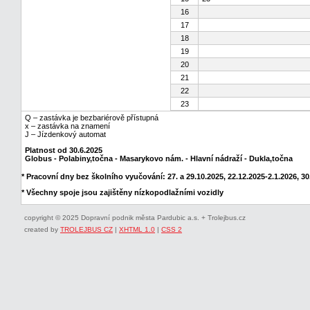
16
17
18
19
20
21
22
23
Q – zastávka je bezbariérově přístupná
x – zastávka na znamení
J – Jízdenkový automat
Platnost od 30.6.2025
Globus - Polabiny,točna - Masarykovo nám. - Hlavní nádraží - Dukla,točna
* Pracovní dny bez školního vyučování: 27. a 29.10.2025, 22.12.2025-2.1.2026, 30.
* Všechny spoje jsou zajištěny nízkopodlažními vozidly
copyright © 2025 Dopravní podnik města Pardubic a.s. + Trolejbus.cz
created by
TROLEJBUS CZ
|
XHTML 1.0
|
CSS 2