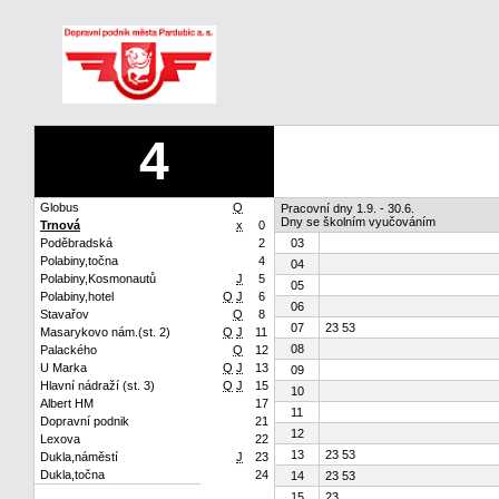
4
Globus
Q
Pracovní dny 1.9. - 30.6.
Dny se školním vyučováním
Trnová
x
0
Poděbradská
2
03
Polabiny,točna
4
04
Polabiny,Kosmonautů
J
5
05
Polabiny,hotel
Q
J
6
06
Stavařov
Q
8
07
23 53
Masarykovo nám.(st. 2)
Q
J
11
08
Palackého
Q
12
U Marka
Q
J
13
09
Hlavní nádraží (st. 3)
Q
J
15
10
Albert HM
17
11
Dopravní podnik
21
12
Lexova
22
13
23 53
Dukla,náměstí
J
23
Dukla,točna
24
14
23 53
15
23