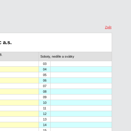
Zpět
 a.s.
8.
Soboty, neděle a svátky
03
04
05
06
07
08
09
10
11
12
13
14
15