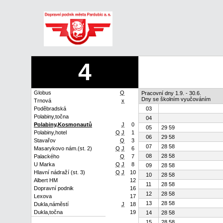
4
Globus
Q
Pracovní dny 1.9. - 30.6.
Dny se školním vyučováním
Trnová
x
Poděbradská
03
Polabiny,točna
04
Polabiny,Kosmonautů
J
0
05
29 59
Polabiny,hotel
Q
J
1
06
29 58
Stavařov
Q
3
07
28 58
Masarykovo nám.(st. 2)
Q
J
6
08
28 58
Palackého
Q
7
U Marka
Q
J
8
09
28 58
Hlavní nádraží (st. 3)
Q
J
10
10
28 58
Albert HM
12
11
28 58
Dopravní podnik
16
12
28 58
Lexova
17
13
28 58
Dukla,náměstí
J
18
Dukla,točna
19
14
28 58
15
28 58