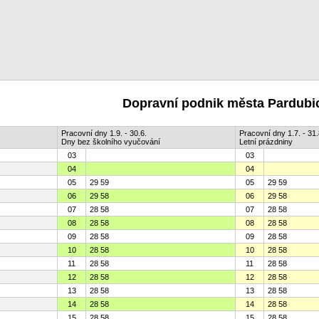
Dopravní podnik města Pardubic
Pracovní dny 1.9. - 30.6.
Pracovní dny 1.7. - 31.
Dny bez školního vyučování
Letní prázdniny
03
03
04
04
05
29 59
05
29 59
06
29 58
06
29 58
07
28 58
07
28 58
08
28 58
08
28 58
09
28 58
09
28 58
10
28 58
10
28 58
11
28 58
11
28 58
12
28 58
12
28 58
13
28 58
13
28 58
14
28 58
14
28 58
15
28 58
15
28 58