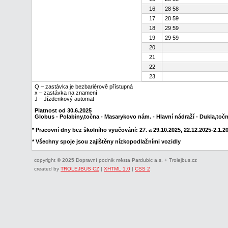
16
28 58
17
28 59
18
29 59
19
29 59
20
21
22
23
Q – zastávka je bezbariérově přístupná
x – zastávka na znamení
J – Jízdenkový automat
Platnost od 30.6.2025
Globus - Polabiny,točna - Masarykovo nám. - Hlavní nádraží - Dukla,toč
* Pracovní dny bez školního vyučování: 27. a 29.10.2025, 22.12.2025-2.1.202
* Všechny spoje jsou zajištěny nízkopodlažními vozidly
copyright © 2025 Dopravní podnik města Pardubic a.s. + Trolejbus.cz
created by
TROLEJBUS CZ
|
XHTML 1.0
|
CSS 2