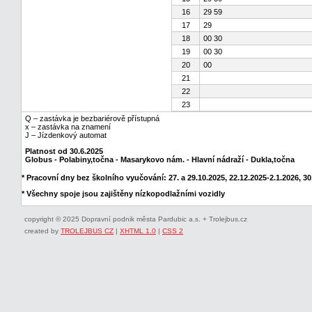
16
29 59
17
29
18
00 30
19
00 30
20
00
21
22
23
Q – zastávka je bezbariérově přístupná
x – zastávka na znamení
J – Jízdenkový automat
Platnost od 30.6.2025
Globus - Polabiny,točna - Masarykovo nám. - Hlavní nádraží - Dukla,točna
* Pracovní dny bez školního vyučování: 27. a 29.10.2025, 22.12.2025-2.1.2026, 30.
* Všechny spoje jsou zajištěny nízkopodlažními vozidly
copyright © 2025 Dopravní podnik města Pardubic a.s. + Trolejbus.cz
created by
TROLEJBUS CZ
|
XHTML 1.0
|
CSS 2