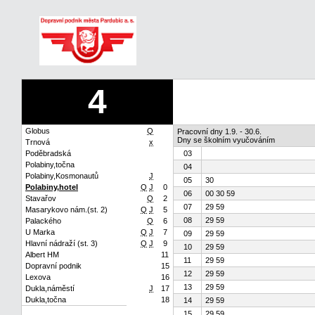
4
Globus
Q
Pracovní dny 1.9. - 30.6.
Dny se školním vyučováním
Trnová
x
Poděbradská
03
Polabiny,točna
04
Polabiny,Kosmonautů
J
05
30
Polabiny,hotel
Q
J
0
06
00 30 59
Stavařov
Q
2
07
29 59
Masarykovo nám.(st. 2)
Q
J
5
08
29 59
Palackého
Q
6
U Marka
Q
J
7
09
29 59
Hlavní nádraží (st. 3)
Q
J
9
10
29 59
Albert HM
11
11
29 59
Dopravní podnik
15
12
29 59
Lexova
16
13
29 59
Dukla,náměstí
J
17
Dukla,točna
18
14
29 59
15
29 59