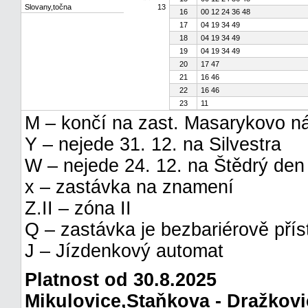
Slovany,točna
13
16
00 12 24 36 48
17
04 19 34 49
18
04 19 34 49
19
04 19 34 49
20
17 47
21
16 46
22
16 46
23
11
M – končí na zast. Masarykovo n
Y – nejede 31. 12. na Silvestra
W – nejede 24. 12. na Štědrý den
x – zastávka na znamení
Z.II – zóna II
Q – zastávka je bezbariérově pří
J – Jízdenkový automat
Platnost od 30.8.2025
Mikulovice,Staňkova - Dražkovi