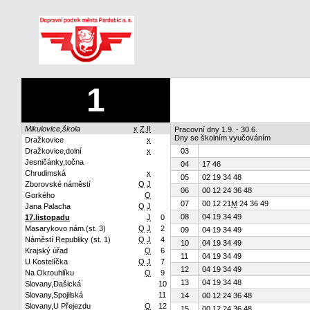
1
Mikulovice,škola
x
Z.II
Pracovní dny 1.9. - 30.6.
Dny se školním vyučováním
Dražkovice
x
Dražkovice,dolní
x
03
Jesničánky,točna
04
17 46
Chrudimská
x
05
02 19 34 48
Zborovské náměstí
Q
J
06
00 12 24 36 48
Gorkého
Q
07
00 12 21
M
24 36 49
Jana Palacha
Q
J
08
04 19 34 49
17.listopadu
J
0
Masarykovo nám.(st. 3)
Q
J
2
09
04 19 34 49
Náměstí Republiky (st. 1)
Q
J
4
10
04 19 34 49
Krajský úřad
Q
6
11
04 19 34 49
U Kostelíčka
Q
J
7
12
04 19 34 49
Na Okrouhlíku
Q
9
13
04 19 34 48
Slovany,Dašická
10
Slovany,Spojilská
11
14
00 12 24 36 48
Slovany,U Přejezdu
Q
12
15
00 12 24 36 48