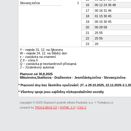
Slovany,točna
1
16
00 12 24 36 48
17
00 16 31 46
18
01 15 30 45
19
00 15 30 45
20
00 28 58
21
25 55
22
25 55
23
20
Y – nejede 31. 12. na Silvestra
W – nejede 24. 12. na Štědrý den
x – zastávka na znamení
Z.II – zóna II
Q – zastávka je bezbariérově přístupná
J – Jízdenkový automat
Platnost od 30.8.2025
Mikulovice,Staňkova - Dražkovice - Jesničánky,točna - Slovany,točna
* Pracovní dny bez školního vyučování: 27. a 29.10.2025, 22.12.2025-2.1.202
* Všechny spoje jsou zajištěny nízkopodlažními vozidly
copyright © 2025 Dopravní podnik města Pardubic a.s. + Trolejbus.cz
created by
TROLEJBUS CZ
|
XHTML 1.0
|
CSS 2