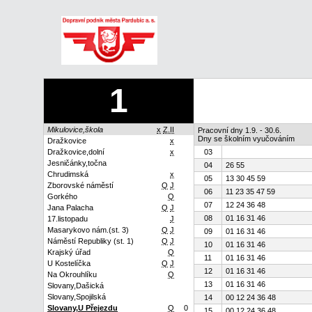
1
Mikulovice,škola
x
Z.II
Pracovní dny 1.9. - 30.6.
Dny se školním vyučováním
Dražkovice
x
Dražkovice,dolní
x
03
Jesničánky,točna
04
26 55
Chrudimská
x
05
13 30 45 59
Zborovské náměstí
Q
J
06
11 23 35 47 59
Gorkého
Q
07
12 24 36 48
Jana Palacha
Q
J
08
01 16 31 46
17.listopadu
J
Masarykovo nám.(st. 3)
Q
J
09
01 16 31 46
Náměstí Republiky (st. 1)
Q
J
10
01 16 31 46
Krajský úřad
Q
11
01 16 31 46
U Kostelíčka
Q
J
12
01 16 31 46
Na Okrouhlíku
Q
13
01 16 31 46
Slovany,Dašická
Slovany,Spojilská
14
00 12 24 36 48
Slovany,U Přejezdu
Q
0
15
00 12 24 36 48