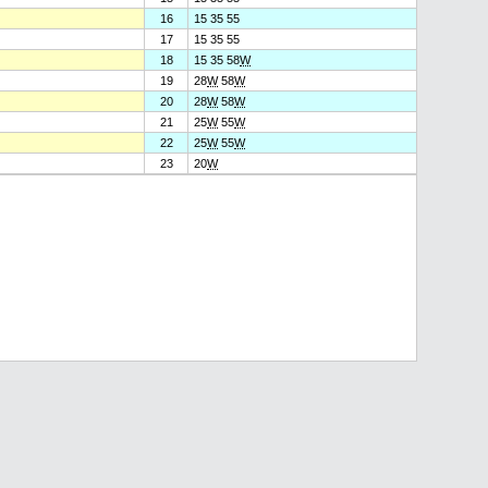
16
15 35 55
17
15 35 55
18
15 35 58
W
19
28
W
58
W
20
28
W
58
W
21
25
W
55
W
22
25
W
55
W
23
20
W