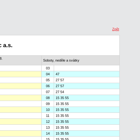
Zpět
 a.s.
8.
Soboty, neděle a svátky
03
04
47
05
27 57
06
27 57
07
27 54
08
15 35 55
09
15 35 55
10
15 35 55
11
15 35 55
12
15 35 55
13
15 35 55
14
15 35 55
15
15 35 55