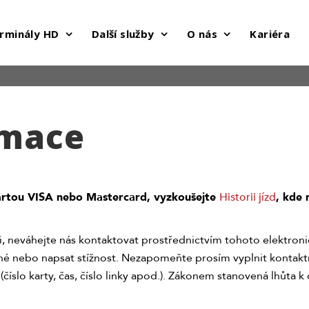
rminály HD
Další služby
O nás
Kariéra
amace
artou VISA nebo Mastercard, vyzkoušejte
Historii jízd
, kde
i, neváhejte nás kontaktovat prostřednictvím tohoto elektron
dné nebo napsat stížnost. Nezapomeňte prosím vyplnit kontak
 (číslo karty, čas, číslo linky apod.). Zákonem stanovená lhůta k