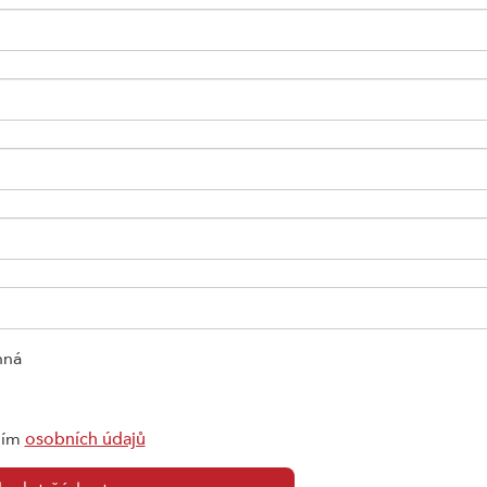
nná
ním
osobních údajů