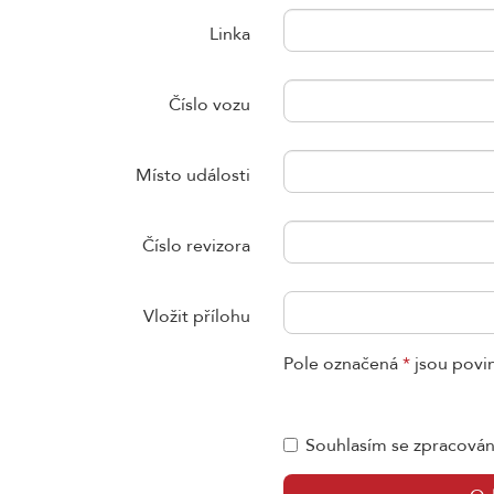
Linka
Číslo vozu
Místo události
Číslo revizora
Vložit přílohu
Pole označená
*
jsou povi
Souhlasím se zpracová