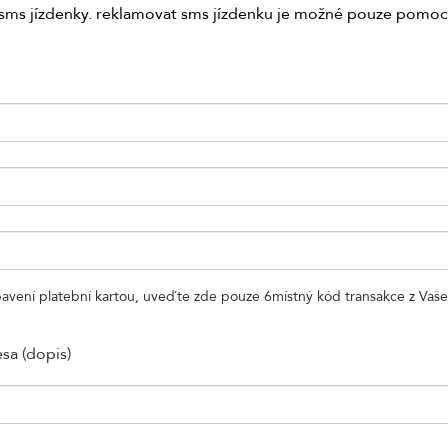
a sms jízdenky. reklamovat sms jízdenku je možné pouze pomo
avení platební kartou, uveďte zde pouze 6místný kód transakce z Vašeho
sa (dopis)