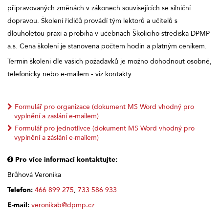
připravovaných změnách v zákonech souvisejících se silniční
dopravou. Školení řidičů provádí tým lektorů a učitelů s
dlouholetou praxí a probíhá v učebnách Školícího střediska DPMP
a.s. Cena školení je stanovena počtem hodin a platným ceníkem.
Termín školení dle vašich požadavků je možno dohodnout osobně,
telefonicky nebo e-mailem - viz kontakty.
Formulář pro organizace (dokument MS Word vhodný pro
vyplnění a zaslání e-mailem)
Formulář pro jednotlivce (dokument MS Word vhodný pro
vyplnění a záslání e-mailem)
Pro více informací kontaktujte:
Brůhová Veronika
Telefon:
466 899 275
,
733 586 933
E-mail:
veronikab@dpmp.cz