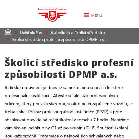
MENU
Další služby
Autoškola a školicí středisko
Školící středisko profesní způsobilosti DPMP a.s.
Školicí středisko profesní
způsobilosti DPMP a.s.
Řidičské oprávnění je dnes již samozřejmou součástí leckteré
profesionální kvalifikace. Abyste se ale stali profesionálním
řidičem, který používá služební, soukromé či zapůjčené vozidlo, je
třeba získat Průkaz profesní způsobilosti řidiče (PPZŘ) a poté
absolvovat pravidelná roční školení v rozsahu 7 hodin. Nabízíme
vám školení od skupiny C1 až po skupinu D+E. Součástí školení
jsou každoročně i informace o nejnovějších schválených nebo