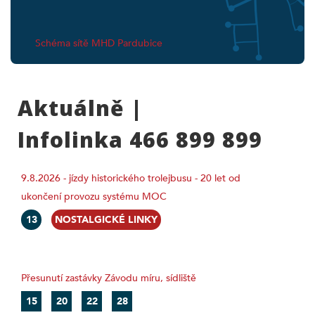
Schéma sítě MHD Pardubice
Aktuálně |
Infolinka 466 899 899
9.8.2026 - jízdy historického trolejbusu - 20 let od
ukončení provozu systému MOC
13
NOSTALGICKÉ LINKY
Přesunutí zastávky Závodu míru, sídliště
15
20
22
28