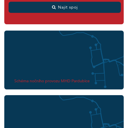
Najít spoj
Schéma nočního provozu MHD Pardubice