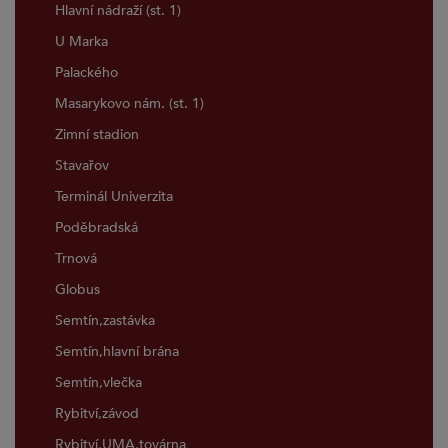
Hlavní nádraží (st. 1)
U Marka
Palackého
Masarykovo nám. (st. 1)
Zimní stadion
Stavařov
Terminál Univerzita
Poděbradská
Trnová
Globus
Semtín,zastávka
Semtín,hlavní brána
Semtín,vlečka
Rybitví,závod
Rybitví,UMA,továrna