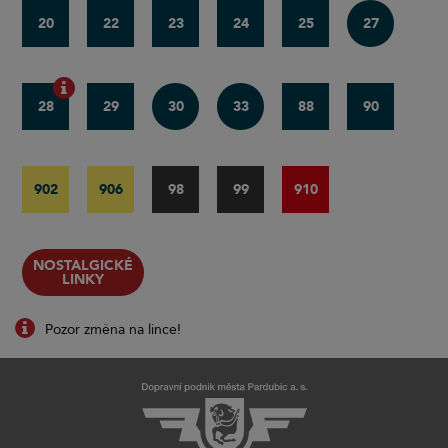
20
22
23
24
25
27
28
29
30
33
88
90
902
906
98
99
910
NOSTALGICKÉ
LINKY
Pozor změna na lince!