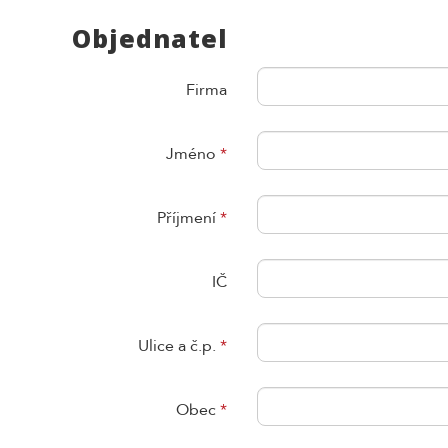
Objednatel
Firma
Jméno
*
Příjmení
*
IČ
Ulice a č.p.
*
Obec
*