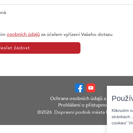
nná
ním
osobních údajů
za účelem vyřízení Vašeho dotazu
eslat žádost
Použí
Ochrana osobních údajů a GDPR
Prohlášení o přístupnosti
Kliknutím 
©2026. Dopravní podnik města Pardubic a.s.
stránkách. 
cookies“ V