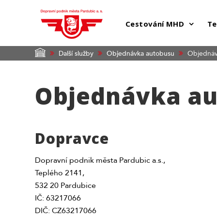
Cestování MHD
Te
Další služby
Objednávka autobusu
Objednávk
Objednávka au
Dopravce
Dopravní podnik města Pardubic a.s.,
Teplého 2141,
532 20 Pardubice
IČ: 63217066
DIČ: CZ63217066