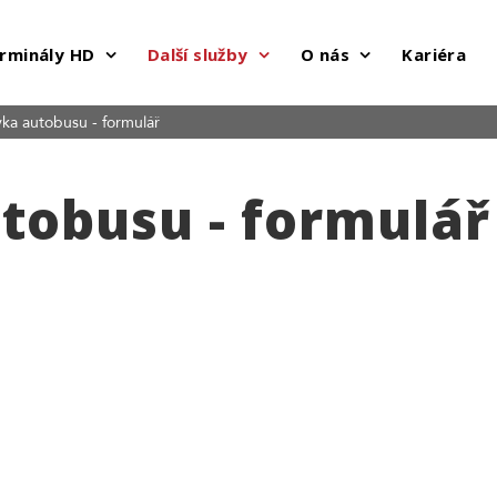
rminály HD
Další služby
O nás
Kariéra
a autobusu - formulář
tobusu - formulář