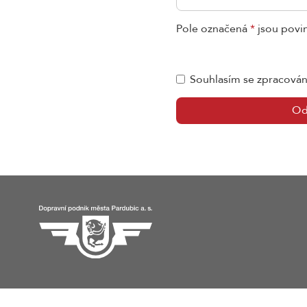
Pole označená
*
jsou povi
Souhlasím se zpracová
Od