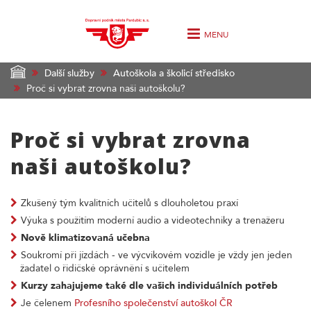
MENU
Další služby
Autoškola a školicí středisko
Proč si vybrat zrovna naši autoškolu?
Proč si vybrat zrovna
naši autoškolu?
Zkušený tým kvalitních učitelů s dlouholetou praxí
Výuka s použitím moderní audio a videotechniky a trenažeru
Nově klimatizovaná učebna
Soukromí při jízdách - ve výcvikovém vozidle je vždy jen jeden
žadatel o řidičské oprávnění s učitelem
Kurzy zahajujeme také dle vašich individuálních potřeb
Je čelenem
Profesního společenství autoškol ČR