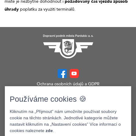
místě je nezbytné dohodnout i
požadovaný čas
vjezdu způsob
úhrady
poplatku za využití terminálů.
Ochrana osobních údajů a GDPR
Prohlášení o přístupnosti
Zobrazit verzi webu pro PC
Používáme cookies 🍪
©2026. Dopravní podnik města Pardubic a.s.
Kliknutím na „Přijmout“ nám umožníte používat soubory
cookie na těchto stránkách. Jednotlivé kategorie můžete
nastavit kliknutím na „Nastavení cookies“ Více informací o
cookies naleznete
zde
.