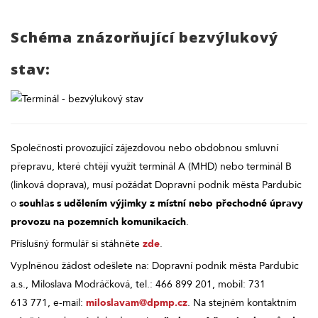
Schéma znázorňující bezvýlukový
stav:
Společnosti provozující zájezdovou nebo obdobnou smluvní
přepravu, které chtějí využít terminál A (MHD) nebo terminál B
(linková doprava), musí požádat Dopravní podnik města Pardubic
o
souhlas s udělením výjimky z místní nebo přechodné úpravy
provozu na pozemních komunikacích
.
Příslušný formulář si stáhněte
zde
.
Vyplněnou žádost odešlete na: Dopravní podnik města Pardubic
a.s., Miloslava Modráčková, tel.: 466 899 201, mobil: 731
613 771, e-mail:
miloslavam@dpmp.cz
. Na stejném kontaktním