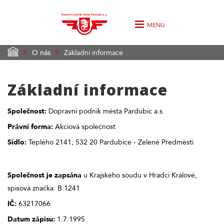
MENU
O nás
Základní informace
Základní informace
Společnost:
Dopravní podnik města Pardubic a.s.
Právní forma:
Akciová společnost
Sídlo:
Teplého 2141, 532 20 Pardubice - Zelené Předměstí
Společnost je zapsána
u Krajského soudu v Hradci Králové,
spisová značka: B 1241
IČ:
63217066
Datum zápisu:
1.7.1995