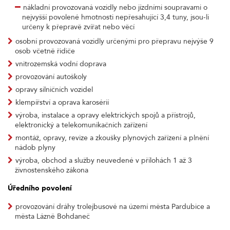
nákladní provozovaná vozidly nebo jízdními soupravami o
nejvyšší povolené hmotnosti nepřesahující 3,4 tuny, jsou-li
určeny k přepravě zvířat nebo věcí
osobní provozovaná vozidly určenými pro přepravu nejvýše 9
osob včetně řidiče
vnitrozemská vodní doprava
provozování autoškoly
opravy silničních vozidel
klempířství a oprava karosérií
výroba, instalace a opravy elektrických spojů a přístrojů,
elektronický a telekomunikačních zařízení
montáž, opravy, revize a zkoušky plynových zařízení a plnění
nádob plyny
výroba, obchod a služby neuvedené v přílohách 1 až 3
živnostenského zákona
Úředního povolení
provozování dráhy trolejbusové na území města Pardubice a
města Lázně Bohdaneč