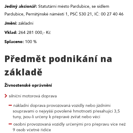
Jediný akcionář:
Statutární město Pardubice, se sídlem
Pardubice, Pernštýnské náměstí 1, PSČ 530 21, IČ: 00 27 40 46
Jmění:
základní
Vklad:
264 281 000,- Kč
Splaceno:
100 %
Předmět podnikání na
základě
Živnostenské oprávnění
silniční motorová doprava
nákladní doprava provozovaná vozidly nebo jízdními
soupravami o nejvyšší povolené hmotnosti přesahující 3,5
tuny, jsou-li určeny k přepravě zvířat nebo věcí
osobní provozovaná vozidly určenými pro přepravu více než
9 osob včetně řidiče