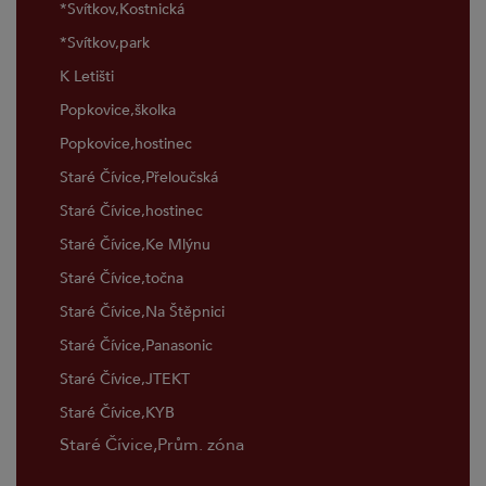
*Svítkov,Kostnická
*Svítkov,park
K Letišti
Popkovice,školka
Popkovice,hostinec
Staré Čívice,Přeloučská
Staré Čívice,hostinec
Staré Čívice,Ke Mlýnu
Staré Čívice,točna
Staré Čívice,Na Štěpnici
Staré Čívice,Panasonic
Staré Čívice,JTEKT
Staré Čívice,KYB
Staré Čívice,Prům. zóna