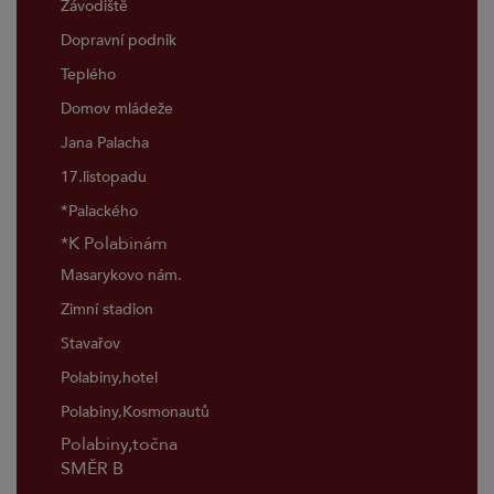
Závodiště
Dopravní podnik
Teplého
Domov mládeže
Jana Palacha
17.listopadu
*Palackého
*K Polabinám
Masarykovo nám.
Zimní stadion
Stavařov
Polabiny,hotel
Polabiny,Kosmonautů
Polabiny,točna
SMĚR B