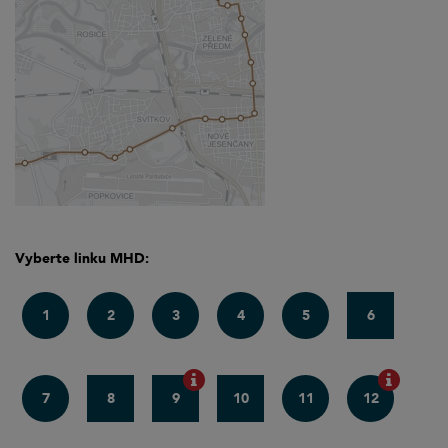
Vyberte linku MHD:
1
2
3
4
5
6
7
8
9
10
11
12