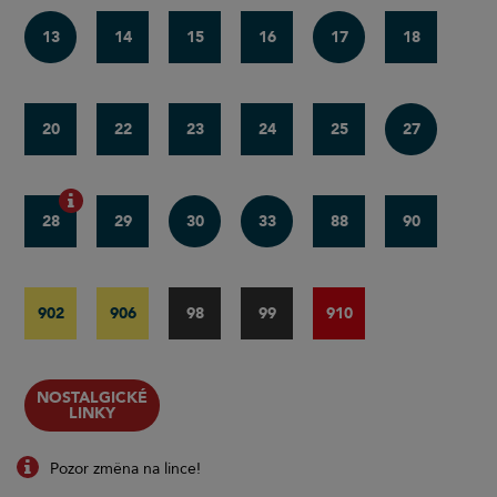
13
14
15
16
17
18
20
22
23
24
25
27
28
29
30
33
88
90
902
906
98
99
910
NOSTALGICKÉ
LINKY
Pozor změna na lince!