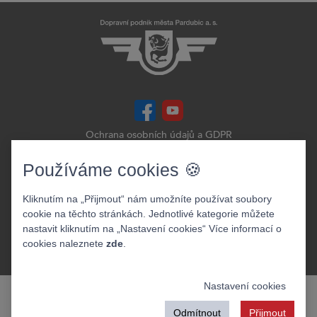
Ochrana osobních údajů a GDPR
Prohlášení o přístupnosti
Zobrazit verzi webu pro PC
Používáme cookies 🍪
©2026. Dopravní podnik města Pardubic a.s.
Kliknutím na „Přijmout“ nám umožníte používat soubory
cookie na těchto stránkách. Jednotlivé kategorie můžete
nastavit kliknutím na „Nastavení cookies“ Více informací o
cookies naleznete
zde
.
Nastavení cookies
Odmítnout
Přijmout