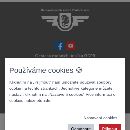
Ochrana osobních údajů a GDPR
Prohlášení o přístupnosti
Zobrazit verzi webu pro PC
Používáme cookies 🍪
©2026. Dopravní podnik města Pardubic a.s.
Kliknutím na „Přijmout“ nám umožníte používat soubory
cookie na těchto stránkách. Jednotlivé kategorie můžete
nastavit kliknutím na „Nastavení cookies“ Více informací o
cookies naleznete
zde
.
Nastavení cookies
Odmítnout
Přijmout