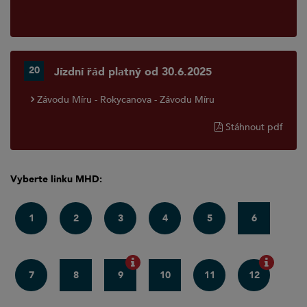
20
Jízdní řád platný od 30.6.2025
Závodu Míru - Rokycanova - Závodu Míru
Stáhnout pdf
Vyberte linku MHD:
1
2
3
4
5
6
7
8
9
10
11
12