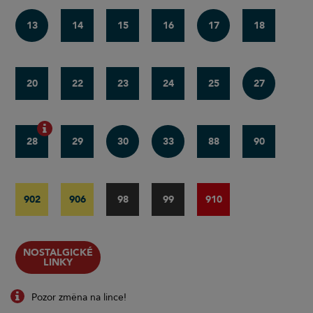
13
14
15
16
17
18
20
22
23
24
25
27
28
29
30
33
88
90
902
906
98
99
910
NOSTALGICKÉ
LINKY
Pozor změna na lince!