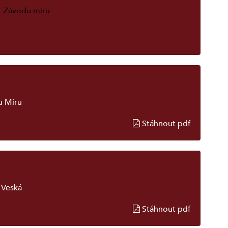
Závodu míru
u Míru
Stáhnout pdf
 Veská
Stáhnout pdf