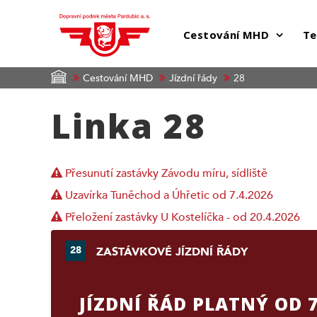
Cestování MHD
Te
Cestování MHD
Jízdní řády
28
Linka 28
Přesunutí zastávky Závodu míru, sídliště
Uzavírka Tuněchod a Úhřetic od 7.4.2026
Přeložení zastávky U Kostelíčka - od 20.4.2026
28
ZASTÁVKOVÉ JÍZDNÍ ŘÁDY
JÍZDNÍ ŘÁD PLATNÝ OD 7