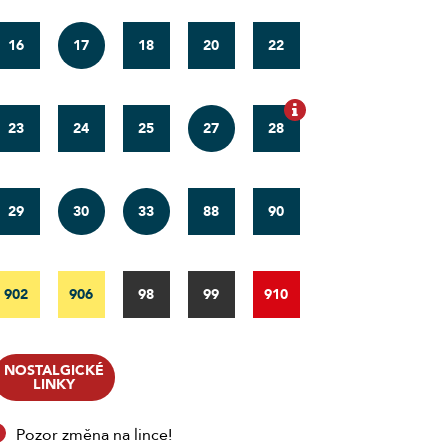
16
17
18
20
22
23
24
25
27
28
29
30
33
88
90
902
906
98
99
910
NOSTALGICKÉ
LINKY
Pozor změna na lince!