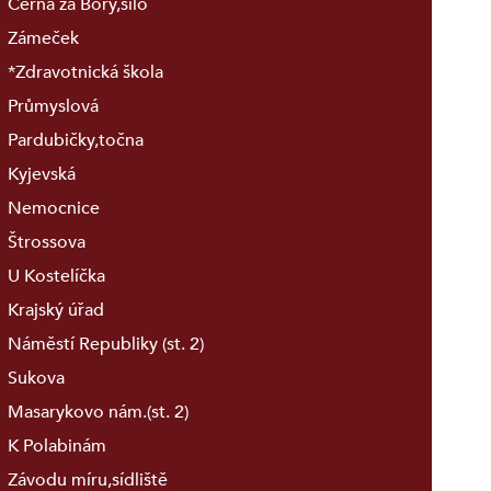
Černá za Bory,silo
Zámeček
*Zdravotnická škola
Průmyslová
Pardubičky,točna
Kyjevská
Nemocnice
Štrossova
U Kostelíčka
Krajský úřad
Náměstí Republiky (st. 2)
Sukova
Masarykovo nám.(st. 2)
K Polabinám
Závodu míru,sídliště