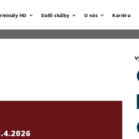
rminály HD
Další služby
O nás
Kariéra
V
.4.2026