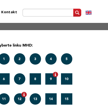
Kontakt
yberte linku MHD:
1
2
3
4
5
6
7
8
9
10
11
12
13
14
15