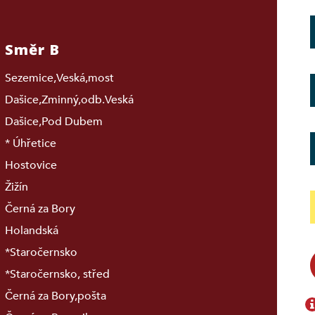
Směr B
Sezemice,Veská,most
Dašice,Zminný,odb.Veská
Dašice,Pod Dubem
* Úhřetice
Hostovice
Žižín
Černá za Bory
Holandská
*Staročernsko
*Staročernsko, střed
Černá za Bory,pošta