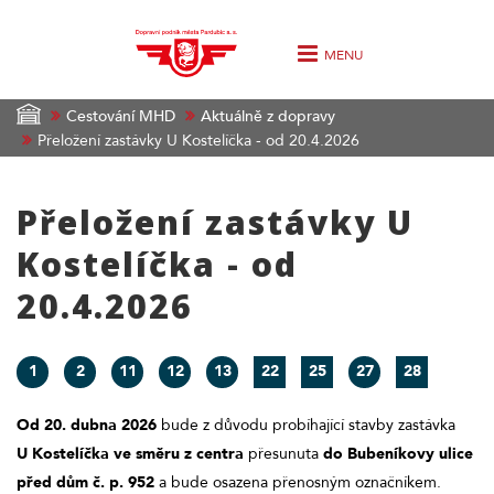
MENU
Cestování MHD
Aktuálně z dopravy
Přeložení zastávky U Kostelíčka - od 20.4.2026
Přeložení zastávky U
Kostelíčka - od
20.4.2026
1
2
11
12
13
22
25
27
28
Od 20. dubna 2026
bude z důvodu probíhající stavby zastávka
U Kostelíčka ve směru z centra
přesunuta
do Bubeníkovy ulice
před dům č. p. 952
a bude osazena přenosným označníkem.