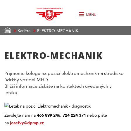
MENU
Kariéra
ELEKTRO-MECHANIK
ELEKTRO-MECHANIK
Přijmeme kolegu na pozici elektromechanik na středisko
údržby vozidel MHD.
Bližší informace získáte na kontaktech uvedených v
letáku.
Zavolejte nám na
466 899 246, 724 224 371
nebo pište
na
josefvy@dpmp.cz