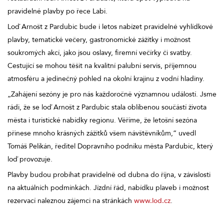
pravidelné plavby po řece Labi.
Loď Arnošt z Pardubic bude i letos nabízet pravidelné vyhlídkové
plavby, tematické večery, gastronomické zážitky i možnost
soukromých akcí, jako jsou oslavy, firemní večírky či svatby.
Cestující se mohou těšit na kvalitní palubní servis, příjemnou
atmosféru a jedinečný pohled na okolní krajinu z vodní hladiny.
„Zahájení sezóny je pro nás každoročně významnou událostí. Jsme
rádi, že se loď Arnošt z Pardubic stala oblíbenou součástí života
města i turistické nabídky regionu. Věříme, že letošní sezóna
přinese mnoho krásných zážitků všem návštěvníkům,“ uvedl
Tomáš Pelikán, ředitel Dopravního podniku města Pardubic, který
loď provozuje.
Plavby budou probíhat pravidelně od dubna do října, v závislosti
na aktuálních podmínkách. Jízdní řád, nabídku plaveb i možnost
rezervací naleznou zájemci na stránkách
www.lod.cz
.