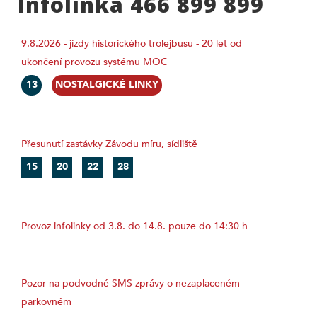
Infolinka 466 899 899
9.8.2026 - jízdy historického trolejbusu - 20 let od
ukončení provozu systému MOC
13
NOSTALGICKÉ LINKY
Přesunutí zastávky Závodu míru, sídliště
15
20
22
28
Provoz infolinky od 3.8. do 14.8. pouze do 14:30 h
Pozor na podvodné SMS zprávy o nezaplaceném
parkovném